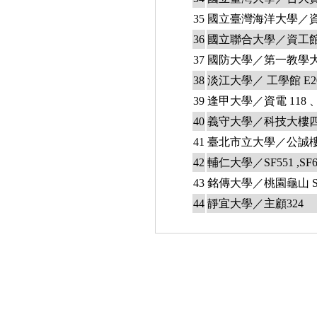
35
國立臺灣海洋大學／資工
36
國立聯合大學／資工館 4
37
國防大學／第一教學大
38
淡江大學／ 工學館 E20
39
逢甲大學／資電 118 、
40
義守大學／科技大樓
41
臺北市立大學／公誠樓
42
輔仁大學／SF551 ,SF64
43
銘傳大學／桃園龜山 S302,
44
靜宜大學／主顧324