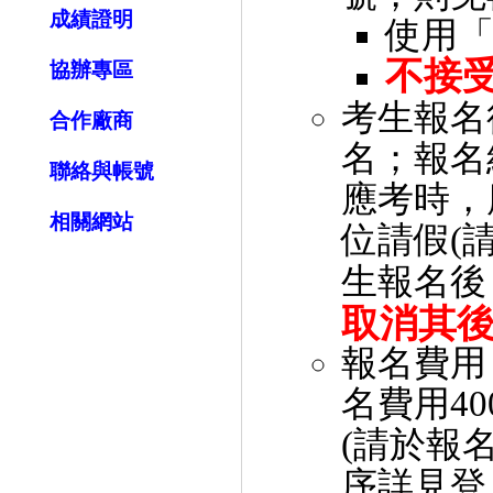
成績證明
使用
不接
協辦專區
考生報名
合作廠商
名；報名
聯絡與帳號
應考時，
相關網站
位請假(
生報名後
取消其
報名費用
名費用4
(請於報
序詳見登